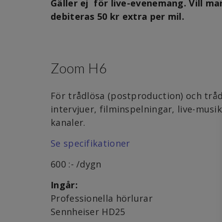
Gäller ej för live-evenemang. Vill ma
debiteras 50 kr extra per mil.
Zoom H6
För trådlösa (postproduction) och trå
intervjuer, filminspelningar, live-musi
kanaler.
Se specifikationer
600 :- /dygn
Ingår:
Professionella hörlurar
Sennheiser HD25