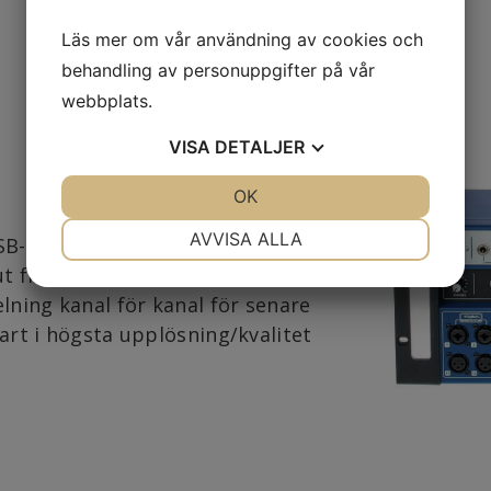
Läs mer om vår användning av cookies och
behandling av personuppgifter på vår
webbplats.
VISA
DETALJER
JA
NEJ
OK
JA
NEJ
NÖDVÄNDIG
INSTÄLLNINGAR
AVVISA ALLA
SB-minne. Du kan välja spela in i
t från mastern, eller multitrack-
JA
NEJ
JA
NEJ
elning kanal för kanal för senare
MARKNADSFÖRING
STATISTIK
lart i högsta upplösning/kvalitet