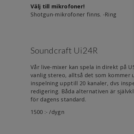
Välj till mikrofoner!
Shotgun-mikrofoner finns. -Ring
Soundcraft Ui24R
Vår live-mixer kan spela in direkt på U
vanlig stereo, alltså det som kommer u
inspelning upptill 20 kanaler, dvs insp
redigering. Båda alternativen är självk
för dagens standard.
1500 :- /dygn