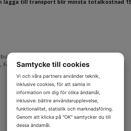
n lägga till transport blir minsta totalkostnad 1
dbundna inspelningar av
Samtycke till cookies
k, Facebook Live m.m. Totalt 6
Vi och våra partners använder teknik,
inklusive cookies, för att samla in
information om dig för olika ändamål,
inklusive: bättre användarupplevelse,
funktionalitet, statistik och marknadsföring.
Genom att klicka på "OK" samtycker du till
dessa ändamål.